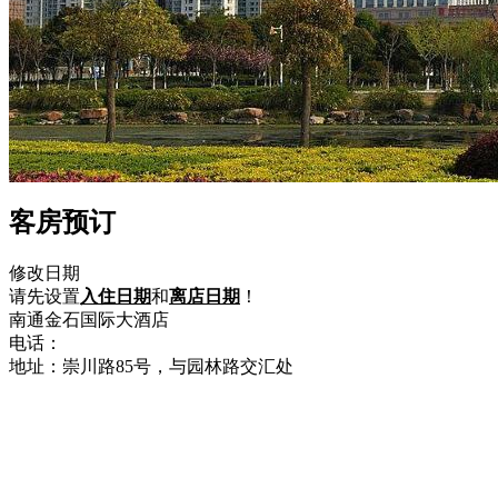
客房预订
修改日期
请先设置
入住日期
和
离店日期
！
南通金石国际大酒店
电话：
0513-80989999
地址：崇川路85号，与园林路交汇处